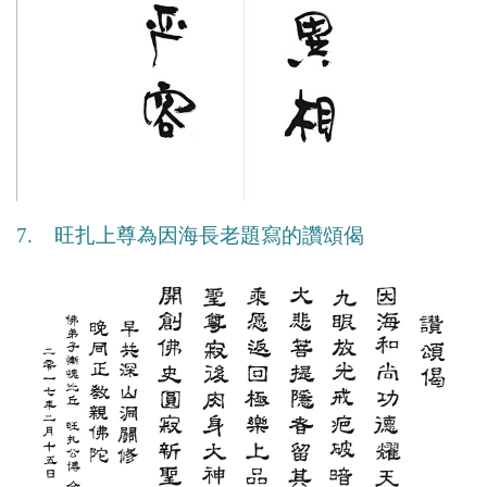
7. 旺扎上尊為因海長老題寫的讚頌偈