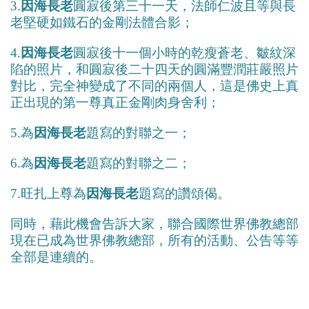
3.
因海長老
圓寂後第三十一天，法師仁波且等與長
老堅硬如鐵石的金剛法體合影；
4.
因海長老
圓寂後十一個小時的乾瘦蒼老、皺紋深
陷的照片，和圓寂後二十四天的圓滿豐潤莊嚴照片
對比，完全神變成了不同的兩個人，這是佛史上真
正出現的第一尊真正金剛肉身舍利；
5.為
因海長老
題寫的對聯之一；
6.為
因海長老
題寫的對聯之二；
7.旺扎上尊為
因海長老
題寫的讚頌偈。
同時，藉此機會告訴大家，聯合國際世界佛教總部
現在已成為世界佛教總部，所有的活動、公告等等
全部是連續的。