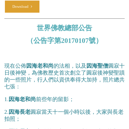
Download
世界佛教總部公告
（公告字第20170107號）
現在公佈
因海老和尚
的法相，以及
因海聖僧
圓寂十
日後神變，為佛教歷史首次創立了圓寂後神變聖蹟
的一些照片，行人們以資供奉得大加持，照片總共
七張：
1.
因海老和尚
前些年的留影；
2.
因海長老
圓寂當天十一個小時以後，大家與長老
拍照；