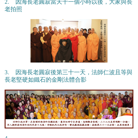
2. 因海長老圓寂當天十一個小時以後，大家與長
老拍照
3. 因海長老圓寂後第三十一天，法師仁波且等與
長老堅硬如鐵石的金剛法體合影