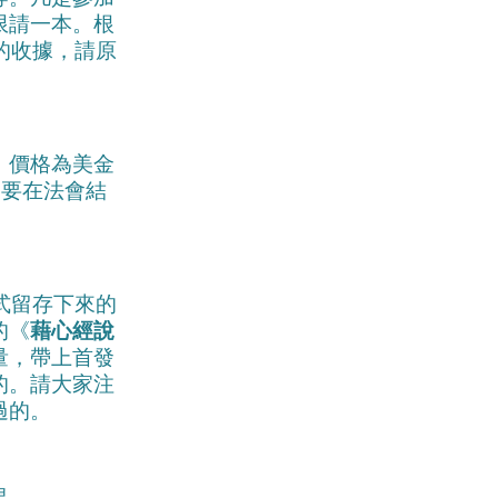
限請一本。根
的收據，請原
，價格為美金
是要在法會結
式留存下來的
的《
藉心經說
量，帶上首發
的。請大家注
過的。
果。