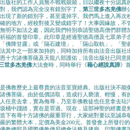
出版社的工作人員無不戰戰兢兢，日以繼夜十分認真
對，我們認為完全沒有錯別字了，
第三世多杰羌佛
辦
出現了新的錯別字，甚至還掉字。我們馬上進入再次
確的地方，經校對後又變成錯字了！大事因緣故，不
無明不如法之處，因此我們特別恭請聖德高僧們群體
祈福的首發印章。此印章是經過聖德高僧及七眾弟子
「佛降甘露」或「隔石建壇」、「隔山取軌」、「聖
法其中之一部來加持的，同時加持所有由法音出版社
恩十方諸佛菩薩及天龍八部護佑，法音出版社已同意
第三世多杰羌佛
大法會時，同時舉行《
藉心經說真諦
》
是佛教歷史上最尊貴的法音至寶經典。出版社決不能
諸佛菩薩。由於低價請取，造成行人褻瀆、輕慢，有
人任意去拿，實為侮辱，乃至非佛教徒也任意拿去玷
圾桶中踐踏，實在是罪過。現在，這部神聖的經書是
造下有辱十方諸佛的嚴重罪行，大家絕對要以至誠恭
嚴的繁體大本，定價為美金200元。首發會上所發行
佛教總部及國際佛教僧尼總會法務及建廟、印製佛書