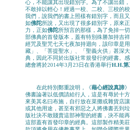
心，不能讓其出現錯別字。為了不讓出錯，
不敢掉以輕心！經過一校、二校、三校的校
我們，說我們的書上照樣有錯別字，而且又
如
佛陀
所說，又出現了很多錯別字，原來正
力，正如
佛陀
所預言的那樣，為了免掉一切
部佛典的首發版本，蓋有特別殊勝加持吉祥
經咒及聖咒七天七夜加持迴向，該印章是用
藏」、「菩提聖水」、「聖義火供」甚深大
典，因此不同於出版社常規發行的經書。感
總會將於2014年3月23日在香港舉行
H.H.
在此特別鄭重說明，《
藉心經說真諦
》
佛書論著以低價請給行人，這是有辱於十方
來美其名曰布施，自行放在菜攤或雜貨店讓
或其他用途，甚至有邪惡之人將佛書丟到垃
版社決不敢賤賣這部神聖的經書，決不能再
這部蓋有首發印章的經典。這部製作精美莊
款項將會用在佛教事業上，如聯合國際世界