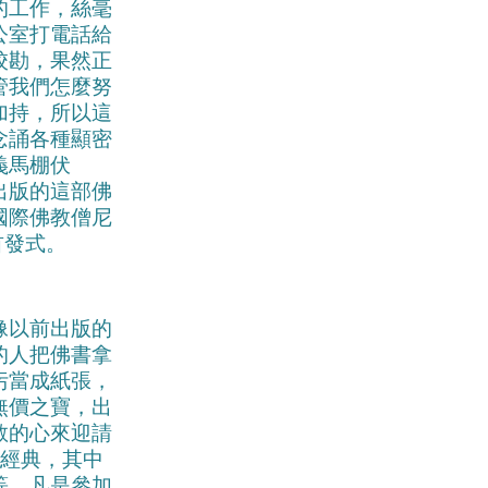
的工作，絲毫
公室打電話給
校勘，果然正
管我們怎麼努
加持，所以這
念誦各種顯密
義馬棚伏
出版的這部佛
國際佛教僧尼
首發式。
像以前出版的
的人把佛書拿
污當成紙張，
無價之寶，出
敬的心來迎請
的經典，其中
等。凡是參加