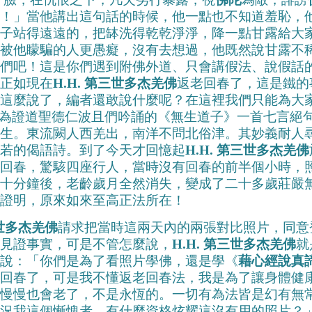
！」當他講出這句話的時候，他一點也不知道羞恥，
子站得遠遠的，把缽洗得乾乾淨淨，降一點甘露給大
被他矇騙的人更愚癡，沒有去想過，他既然說甘露不
們吧！這是你們遇到附佛外道、只會講假法、說假話
正如現在
H.H. 第三世多杰羌佛
返老回春了，這是鐵的
這麼說了，編者還敢說什麼呢？在這裡我們只能為大
為證道聖德仁波且們吟誦的《無生道子》一首七言絕
生。東流闕人西羌出，南洋不問北俗津。其妙義耐人
若的偈語詩。到了今天才回憶起
H.H. 第三世多杰羌佛
回春，驚駭四座行人，當時沒有回春的前半個小時，
十分鐘後，老齡歲月全然消失，變成了二十多歲莊嚴
證明，原來如來至高正法所在！
三世多杰羌佛
請求把當時這兩天內的兩張對比照片，同意
見證事實，可是不管怎麼說，
H.H. 第三世多杰羌佛
就
說：「你們是為了看照片學佛，還是學《
藉心經說真
回春了，可是我不懂返老回春法，我是為了讓身體健
慢慢也會老了，不是永恆的。一切有為法皆是幻有無
何況我這個慚愧者，有什麼資格炫耀這沒有用的照片？