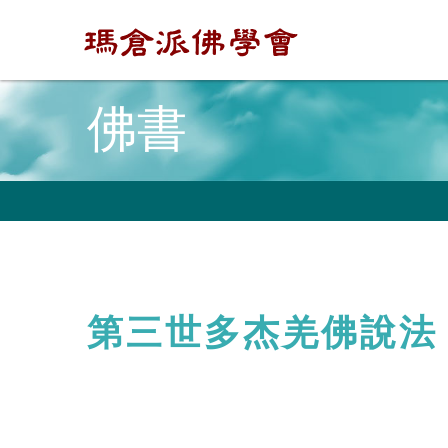
佛書
第三世多杰羌佛說法