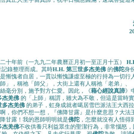
2
據二十年前（一九九二年農曆正月初一至正月十五）
H
音記錄整理而成。其時
H.H. 第三世多杰羌佛
的
佛陀
身
是慚愧者自居，一貫以慚愧謙虛至極的行持為一切行
師」，稱祂「師父」，大街上還有人稱祂「老弟」、
絲毫分別，施予對方仁愛。因此，《
藉心經說真諦
》
世多杰羌佛
的「上師」稱謂，雖大為不敬，但這是當時實
三世多杰羌佛
的弟子，虹身成就者噶居雪巴派法王大西
啊，你們不想一想，『佛降甘露』是什麼意思？大法
降甘露！我的恩師明明就是
佛陀
，怎麼就沒有人悟得
世多杰羌佛
不收供養只利益眾生的聖潔行為，非常惱怒，
了臉，在仇恨之下，凡夫劣行暴露，視
佛陀
為敵，誹謗