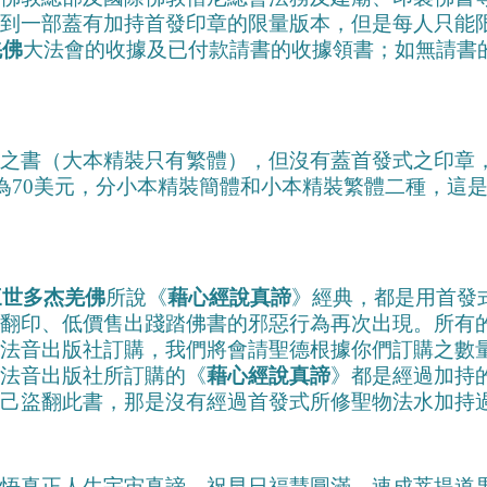
到一部蓋有加持首發印章的限量版本，但是每人只能
羌佛
大法會的收據及已付款請書的收據領書；如無請書
書（大本精裝只有繁體），但沒有蓋首發式之印章
格為70美元，分小本精裝簡體和小本精裝繁體二種，這
第三世多杰羌佛
所說《
藉心經說真諦
》經典，都是用首發
翻印、低價售出踐踏佛書的邪惡行為再次出現。所有
法音出版社訂購，我們將會請聖德根據你們訂購之數
法音出版社所訂購的《
藉心經說真諦
》都是經過加持
己盜翻此書，那是沒有經過首發式所修聖物法水加持
悟真正人生宇宙真諦，祝早日福慧圓滿，速成菩提道