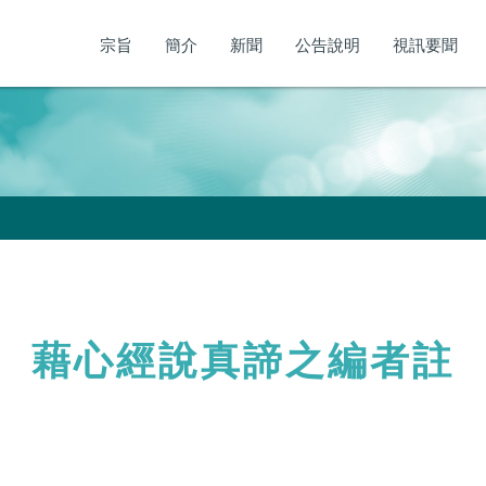
宗旨
簡介
新聞
公告說明
視訊要聞
 藉心經說真諦之編者註