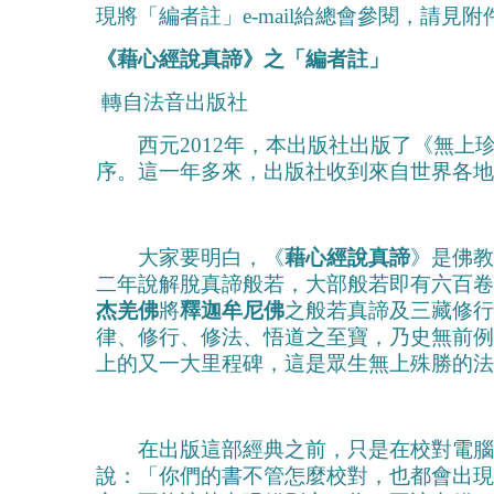
現將「編者註」e-mail給總會參閱，請見附
《藉心經說真諦》之「編者註」
轉自法音出版社
西元2012年，本出版社出版了《無上
序。這一年多來，出版社收到來自世界各地
大家要明白，《
藉心經說真諦
》是佛教
二年說解脫真諦般若，大部般若即有六百卷
杰羌佛
將
釋迦牟尼佛
之般若真諦及三藏修行
律、修行、修法、悟道之至寶，乃史無前例
上的又一大里程碑，這是眾生無上殊勝的法
在出版這部經典之前，只是在校對電腦
說：「你們的書不管怎麼校對，也都會出現