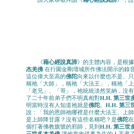
《
藉心經說真諦
》的主體內容，是根
杰羌佛
在行園金剛壇城所作佛法開示的錄
這位偉大至高的
佛陀
向來以什麼也不是、只
稱祂「大師」，稱祂「大法王」，稱祂「上
「老兄」、「哥」，祂統統淡然笑納，沒有
了二十年前弟子們不明真相對
H.H. 第三
明當時沒有人知道祂就是
佛陀
。
H.H. 第
說：「我的恩師祂哪裡是什麼大法王、上師
是上師降甘露？沒有這些名稱吧？是
佛陀
在
個打著佛教旗號的邪師，見到
H.H. 第三
三世多杰羌佛
讓他靠收供養為生的人丟盡