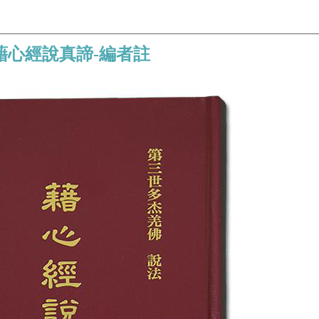
藉心經說真諦-編者註