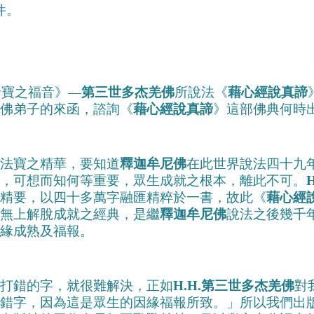
件。
珍寶之福音》—
第三世多杰羌佛
所說法《
藉心經說真諦
佛弟子的來函，諮詢《
藉心經說真諦
》這部佛典何時
法寶之精華，要知道
釋迦牟尼佛
在此世界說法四十九
，可想而知何等重要，眾生成就之根本，離此不可。
精要，以四十多萬字融匯精粹於一書，故此《
藉心經
無上解脫成就之經典，是繼
釋迦牟尼佛
說法之後幾千
緣成熟及福報。
打錯的字，就很難解決，正如
H.H.第三世多杰羌佛
對
錯字，因為這是眾生的因緣福報所致。」所以我們出