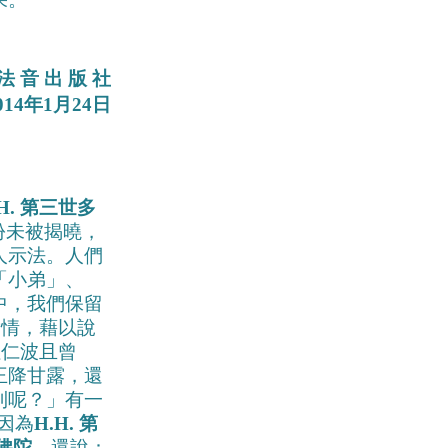
法 音 出 版 社
014年1月24日
.H. 第三世多
份未被揭曉，
人示法。人們
「小弟」、
中，我們保留
情，藉以說
拉仁波且曾
王降甘露，還
到呢？」有一
因為
H.H. 第
佛陀
，還說：