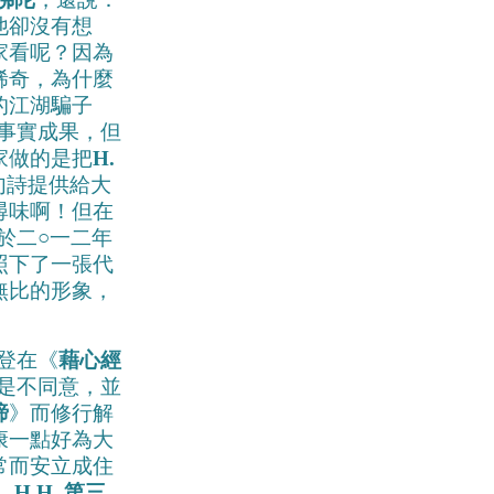
他卻沒有想
家看呢？因為
稀奇，為什麼
的江湖騙子
事實成果，但
家做的是把
H.
句詩提供給大
尋味啊！但在
於二○一二年
照下了一張代
無比的形象，
登在《
藉心經
是不同意，並
諦
》而修行解
康一點好為大
常而安立成住
」
H.H. 第三