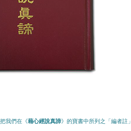
把我們在《
藉心經說真諦
》的寶書中所列之「編者註