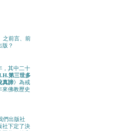
》之前言、前
出版？
年，其中二十
H.H.第三世多
說真諦
》為戒
年來佛教歷史
我們出版社
版社下定了決