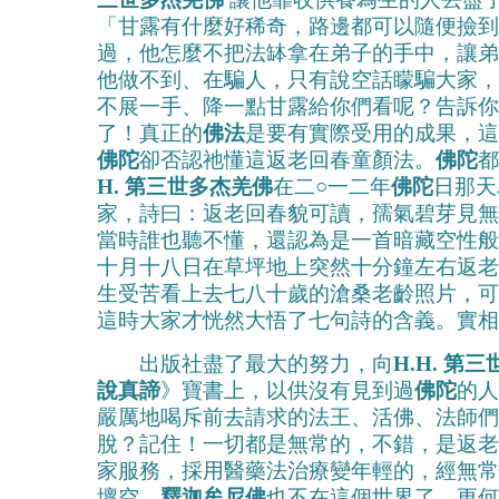
「甘露有什麼好稀奇，路邊都可以隨便撿到
過，他怎麼不把法缽拿在弟子的手中，讓弟
他做不到、在騙人，只有說空話矇騙大家，
不展一手、降一點甘露給你們看呢？告訴你
了！真正的
佛法
是要有實際受用的成果，這
佛陀
卻否認祂懂這返老回春童顏法。
佛陀
都
H. 第三世多杰羌佛
在二○一二年
佛陀
日那天
家，詩曰：返老回春貌可讀，孺氣碧芽見無
當時誰也聽不懂，還認為是一首暗藏空性般
十月十八日在草坪地上突然十分鐘左右返老
生受苦看上去七八十歲的滄桑老齡照片，可
這時大家才恍然大悟了七句詩的含義。實相
出版社盡了最大的努力，向
H.H. 第
說真諦
》寶書上，以供沒有見到過
佛陀
的人
嚴厲地喝斥前去請求的法王、活佛、法師們
脫？記住！一切都是無常的，不錯，是返老
家服務，採用醫藥法治療變年輕的，經無常
壞空，
釋迦牟尼佛
也不在這個世界了，更