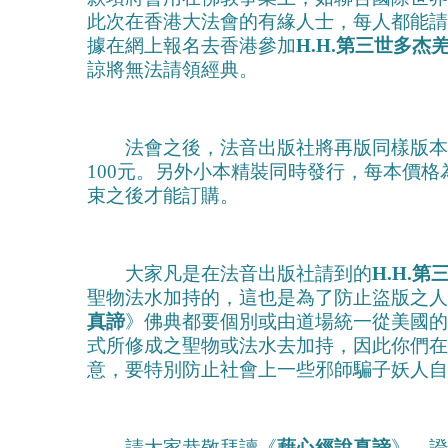
此次在香港大法會的有緣人士，每人都能請
據在網上報名去香港參加
H.H.第三世多杰
諒將無法請領經典。
法會之後，法音出版社將再版同樣版本之
100元。另外小本精裝同時發行，每本價
束之後才能訂購。
大家凡是在法音出版社請到的
H.H.
聖物法水加持的，這也是為了防止盜版之人
真諦
》佛典都要個別或由道場統一從美國的
式所修成之聖物或法水去加持，因此你們在
意，要特別防止社會上一些邪師騙子妖人自
請大家恭敬拜讀《
藉心經說真諦
》，證