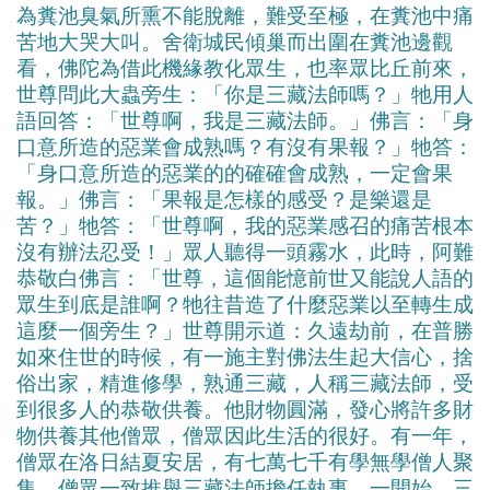
為糞池臭氣所熏不能脫離，難受至極，在糞池中痛
苦地大哭大叫。舍衛城民傾巢而出圍在糞池邊觀
看，佛陀為借此機緣教化眾生，也率眾比丘前來，
世尊問此大蟲旁生：「你是三藏法師嗎？」牠用人
語回答：「世尊啊，我是三藏法師。」佛言：「身
口意所造的惡業會成熟嗎？有沒有果報？」牠答：
「身口意所造的惡業的的確確會成熟，一定會果
報。」佛言：「果報是怎樣的感受？是樂還是
苦？」牠答：「世尊啊，我的惡業感召的痛苦根本
沒有辦法忍受！」眾人聽得一頭霧水，此時，阿難
恭敬白佛言：「世尊，這個能憶前世又能說人語的
眾生到底是誰啊？牠往昔造了什麼惡業以至轉生成
這麼一個旁生？」世尊開示道：久遠劫前，在普勝
如來住世的時候，有一施主對佛法生起大信心，捨
俗出家，精進修學，熟通三藏，人稱三藏法師，受
到很多人的恭敬供養。他財物圓滿，發心將許多財
物供養其他僧眾，僧眾因此生活的很好。有一年，
僧眾在洛日結夏安居，有七萬七千有學無學僧人聚
集，僧眾一致推舉三藏法師擔任執事。一開始，三