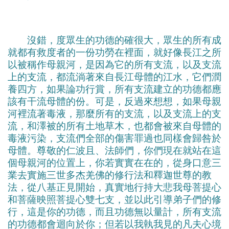
沒錯，度眾生的功德的確很大，眾生的所有成
就都有救度者的一份功勞在裡面，就好像長江之所
以被稱作母親河，是因為它的所有支流，以及支流
上的支流，都流淌著來自長江母體的江水，它們潤
養四方，如果論功行賞，所有支流建立的功德都應
該有干流母體的份。可是，反過來想想，如果母親
河裡流著毒液，那麼所有的支流，以及支流上的支
流，和澤被的所有土地草木，也都會被來自母體的
毒液污染，支流們全部的傷害罪過也同樣會歸咎於
母體。尊敬的仁波且、法師們，你們現在就站在這
個母親河的位置上，你若實實在在的，從身口意三
業去實施三世多杰羌佛的修行法和釋迦世尊的教
法，從八基正見開始，真實地行持大悲我母菩提心
和菩薩映照菩提心雙七支，並以此引導弟子們的修
行，這是你的功德，而且功德無以量計，所有支流
的功德都會迴向於你；但若以我執我見的凡夫心境