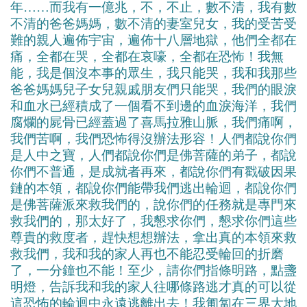
年……而我有一億兆，不，不止，數不清，我有數
不清的爸爸媽媽，數不清的妻室兒女，我的受苦受
難的親人遍佈宇宙，遍佈十八層地獄，他們全都在
痛，全都在哭，全都在哀嚎，全都在恐怖！我無
能，我是個沒本事的眾生，我只能哭，我和我那些
爸爸媽媽兒子女兒親戚朋友們只能哭，我們的眼淚
和血水已經積成了一個看不到邊的血淚海洋，我們
腐爛的屍骨已經蓋過了喜馬拉雅山脈，我們痛啊，
我們苦啊，我們恐怖得沒辦法形容！人們都說你們
是人中之寶，人們都說你們是佛菩薩的弟子，都說
你們不普通，是成就者再來，都說你們有戳破因果
鏈的本領，都說你們能帶我們逃出輪迴，都說你們
是佛菩薩派來救我們的，說你們的任務就是專門來
救我們的，那太好了，我懇求你們，懇求你們這些
尊貴的救度者，趕快想想辦法，拿出真的本領來救
救我們，我和我的家人再也不能忍受輪回的折磨
了，一分鐘也不能！至少，請你們指條明路，點盞
明燈，告訴我和我的家人往哪條路逃才真的可以從
這恐怖的輪迴中永遠逃離出去！我匍匐在三界大地