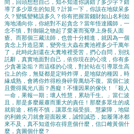
間，回頭想想自己，知不知道你講錯了多少字？錯
導了多少眾生的知見？計算一下，你該在地獄呆多
久？變狐變豬該多久？你有把握當錢財如山名利如
海地涌向你，你絕對不起貪念？當年悟達國師，一
念不慎，對御賜之物起了愛著而冤孽上身長人面
瘡。而那個三藏法師，也曾十分精進，就因為一個
貪念上升造惡業，變旁生大蟲在糞池裡多少千萬年
了，此時此刻還在大糞堆裡受苦，捫心自問，別找
託辭，真實地面對自己，依你現在的心境，你有多
少貪著染垢？而這樣的心境，對於站在引導眾生高
位上的你，無疑都是定時炸彈，是地獄的種因，時
緣成熟，會將你炸得粉身碎骨萬劫不復。當個仁波
且覺得風光八面？愚癡！不懂因果的傢伙！「殺人
一命，果報一期；壞人性慧，累劫千生。」當仁波
且，那是多麼嚴肅而重大的責任！那麼多眾生的成
就前途，稍有不慎，讓眾生福受損、慧蒙障，地獄
的利錐尖刀就會迎面殺來，誠惶誠恐，如履薄冰都
來不及，真不知道你在得意個什麼，信口雌黃個什
麼，貪圖個什麼？