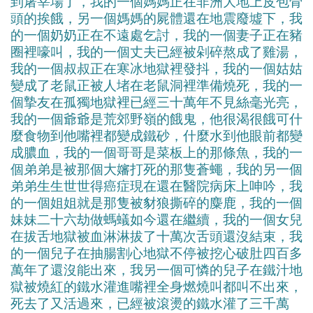
到屠宰場了，我的一個媽媽正在非洲大地上皮包骨
頭的挨餓，另一個媽媽的屍體還在地震廢墟下，我
的一個奶奶正在不遠處乞討，我的一個妻子正在豬
圈裡嚎叫，我的一個丈夫已經被剁碎熬成了雞湯，
我的一個叔叔正在寒冰地獄裡發抖，我的一個姑姑
變成了老鼠正被人堵在老鼠洞裡準備燒死，我的一
個摯友在孤獨地獄裡已經三十萬年不見絲毫光亮，
我的一個爺爺是荒郊野嶺的餓鬼，他很渴很餓可什
麼食物到他嘴裡都變成鐵砂，什麼水到他眼前都變
成膿血，我的一個哥哥是菜板上的那條魚，我的一
個弟弟是被那個大嬸打死的那隻蒼蠅，我的另一個
弟弟生生世世得癌症現在還在醫院病床上呻吟，我
的一個姐姐就是那隻被豺狼撕碎的麋鹿，我的一個
妹妹二十六劫做螞蟻如今還在繼續，我的一個女兒
在拔舌地獄被血淋淋拔了十萬次舌頭還沒結束，我
的一個兒子在抽腸割心地獄不停被挖心破肚四百多
萬年了還沒能出來，我另一個可憐的兒子在鐵汁地
獄被燒紅的鐵水灌進嘴裡全身燃燒叫都叫不出來，
死去了又活過來，已經被滾燙的鐵水灌了三千萬