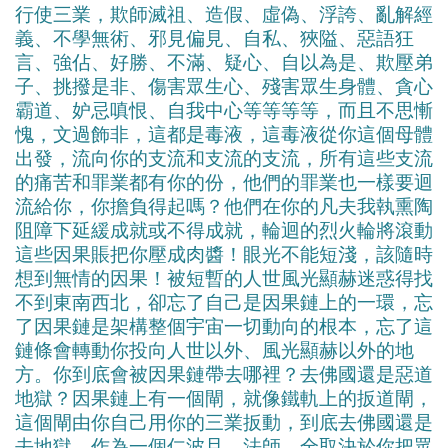
行使三業，欺師滅祖、造假、虛偽、浮誇、亂解經
義、不學無術、邪見偏見、自私、狹隘、惡語狂
言、強佔、好勝、不滿、疑心、自以為是、欺壓弟
子、挑撥是非、傷害眾生心、殘害眾生身體、貪心
霸道、妒忌嗔恨、自我中心等等等等，而且不思慚
愧，文過飾非，這都是毒液，這毒液從你這個母體
出發，流向你的支流和支流的支流，所有這些支流
的痛苦和罪業都有你的份，他們的罪業也一樣要迴
流給你，你擔負得起嗎？他們在你的凡夫我執熏陶
阻障下延緩成就或不得成就，輪迴的烈火輪將滾動
這些因果賬把你壓成肉醬！眼光不能短淺，該隨時
想到無情的因果！被短暫的人世風光顯赫迷惑得找
不到東南西北，卻忘了自己是因果鏈上的一環，忘
了因果鏈是架構整個宇宙一切動向的根本，忘了這
鏈條會轉動你投向人世以外、風光顯赫以外的地
方。你到底會被因果鏈帶去哪裡？去佛國還是惡道
地獄？因果鏈上有一個閘，就像鐵軌上的扳道閘，
這個閘由你自己用你的三業扳動，到底去佛國還是
去地獄，作為一個仁波且、法師，全取決於你把眾