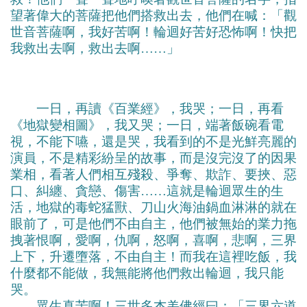
望著偉大的菩薩把他們搭救出去，他們在喊：「觀
世音菩薩啊，我好苦啊！輪迴好苦好恐怖啊！快把
我救出去啊，救出去啊……」
一日，再讀《百業經》，我哭；一日，再看
《地獄變相圖》，我又哭；一日，端著飯碗看電
視，不能下嚥，還是哭，我看到的不是光鮮亮麗的
演員，不是精彩紛呈的故事，而是沒完沒了的因果
業相，看著人們相互殘殺、爭奪、欺詐、要挾、惡
口、糾纏、貪戀、傷害……這就是輪迴眾生的生
活，地獄的毒蛇猛獸、刀山火海油鍋血淋淋的就在
眼前了，可是他們不由自主，他們被無始的業力拖
拽著恨啊，愛啊，仇啊，怒啊，喜啊，悲啊，三界
上下，升遷墮落，不由自主！而我在這裡吃飯，我
什麼都不能做，我無能將他們救出輪迴，我只能
哭。
眾生真苦啊！三世多杰羌佛經曰：「三界六道