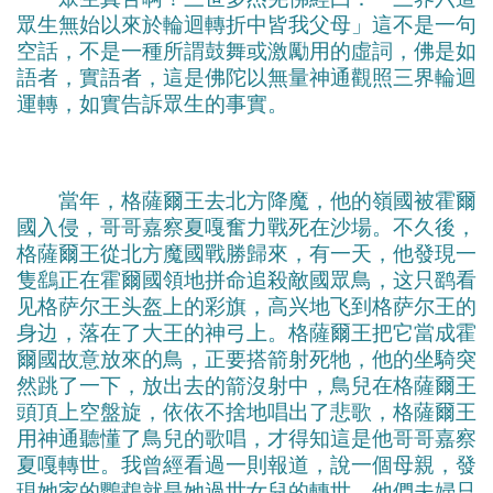
眾生無始以來於輪迴轉折中皆我父母」這不是一句
空話，不是一種所謂鼓舞或激勵用的虛詞，佛是如
語者，實語者，這是佛陀以無量神通觀照三界輪迴
運轉，如實告訴眾生的事實。
當年，格薩爾王去北方降魔，他的嶺國被霍爾
國入侵，哥哥嘉察夏嘎奮力戰死在沙場。不久後，
格薩爾王從北方魔國戰勝歸來，有一天，他發現一
隻鷂正在霍爾國領地拼命追殺敵國眾鳥，这只鹞看
见格萨尔王头盔上的彩旗，高兴地飞到格萨尔王的
身边，落在了大王的神弓上。格薩爾王把它當成霍
爾國故意放來的鳥，正要搭箭射死牠，他的坐騎突
然跳了一下，放出去的箭沒射中，鳥兒在格薩爾王
頭頂上空盤旋，依依不捨地唱出了悲歌，格薩爾王
用神通聽懂了鳥兒的歌唱，才得知這是他哥哥嘉察
夏嘎轉世。我曾經看過一則報道，說一個母親，發
現她家的鸚鵡就是她過世女兒的轉世。他們夫婦只