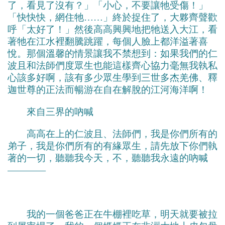
了，看見了沒有？」「小心，不要讓牠受傷！」
「快快快，網住牠……」終於捉住了，大夥齊聲歡
呼「太好了！」然後高高興興地把牠送入大江，看
著牠在江水裡翻騰跳躍，每個人臉上都洋溢著喜
悅。那個溫馨的情景讓我不禁想到：如果我們的仁
波且和法師們度眾生也能這樣齊心協力毫無我執私
心該多好啊，該有多少眾生學到三世多杰羌佛、釋
迦世尊的正法而暢游在自在解脫的江河海洋啊！
來自三界的吶喊
高高在上的仁波且、法師們，我是你們所有的
弟子，我是你們所有的有緣眾生，請先放下你們執
著的一切，聽聽我今天，不，聽聽我永遠的吶喊
————
我的一個爸爸正在牛棚裡吃草，明天就要被拉