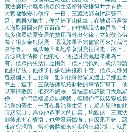
藏法師把七萬多僧眾的生活紀律安排得井井有條，
大家都能安心修行。一日，三藏法師自忖經費不
足，應再找施主，便持缽下山化緣，在城邊巧遇從
大海取寶回來的五百商主，他們聽說法師是為了七
萬多僧眾結夏安居的費用而外出化緣，立刻發心供
養了很多金銀財寶，還說如果不夠儘管再來找我們
拿等等。三藏法師興奮地拿著財寶往回走，路上，
貪念漸漸佔據了他的心，便把財寶藏起來據為己
有。僧眾的生活日趨困難，僧人們找到三藏法師請
他想辦法，他找了很多理由推辭不管。僧眾只好另
選幾個人下山化緣，誰知化緣僧眾又遇上了那五百
商主，這下，三藏法師私藏財物的事情穿幫了，他
見事情敗露，抵死不認賬，還惱羞成怒破口大罵眾
僧：「你們這樣當眾誹謗我，但願你們以後變成糞
池裡的旁生，一直在糞池裡生活！」眾人見他如此
嗔怒惡口，為免他造更大的口業，均默然。三藏法
師後來漸有醒悟，也曾發露懺悔，但因果不昧，惡
報終究現前。當時普勝如來時期的三藏法師，就是