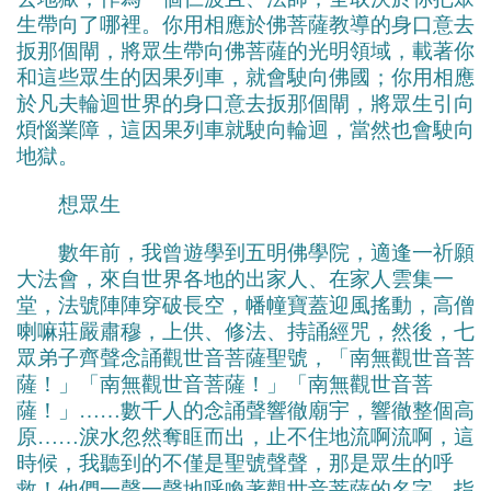
生帶向了哪裡。你用相應於佛菩薩教導的身口意去
扳那個閘，將眾生帶向佛菩薩的光明領域，載著你
和這些眾生的因果列車，就會駛向佛國；你用相應
於凡夫輪迴世界的身口意去扳那個閘，將眾生引向
煩惱業障，這因果列車就駛向輪迴，當然也會駛向
地獄。
想眾生
數年前，我曾遊學到五明佛學院，適逢一祈願
大法會，來自世界各地的出家人、在家人雲集一
堂，法號陣陣穿破長空，幡幢寶蓋迎風搖動，高僧
喇嘛莊嚴肅穆，上供、修法、持誦經咒，然後，七
眾弟子齊聲念誦觀世音菩薩聖號，「南無觀世音菩
薩！」「南無觀世音菩薩！」「南無觀世音菩
薩！」……數千人的念誦聲響徹廟宇，響徹整個高
原……淚水忽然奪眶而出，止不住地流啊流啊，這
時候，我聽到的不僅是聖號聲聲，那是眾生的呼
救！他們一聲一聲地呼喚著觀世音菩薩的名字，指