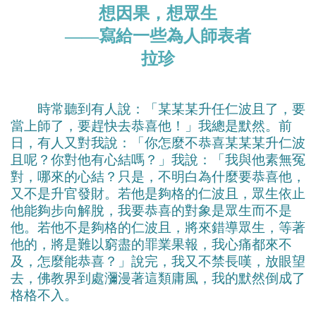
想因果，想眾生
——寫給一些為人師表者
拉珍
時常聽到有人說：「某某某升任仁波且了，要
當上師了，要趕快去恭喜他！」我總是默然。前
日，有人又對我說：「你怎麼不恭喜某某某升仁波
且呢？你對他有心結嗎？」我說：「我與他素無冤
對，哪來的心結？只是，不明白為什麼要恭喜他，
又不是升官發財。若他是夠格的仁波且，眾生依止
他能夠步向解脫，我要恭喜的對象是眾生而不是
他。若他不是夠格的仁波且，將來錯導眾生，等著
他的，將是難以窮盡的罪業果報，我心痛都來不
及，怎麼能恭喜？」說完，我又不禁長嘆，放眼望
去，佛教界到處瀰漫著這類庸風，我的默然倒成了
格格不入。