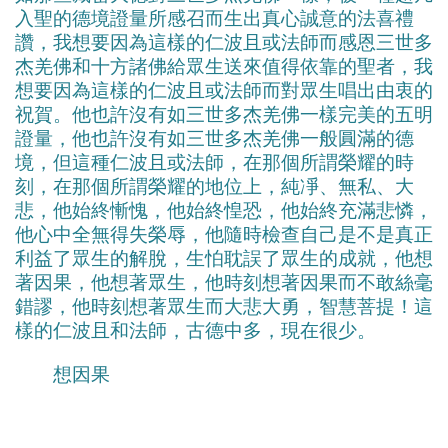
入聖的德境證量所感召而生出真心誠意的法喜禮
讚，我想要因為這樣的仁波且或法師而感恩三世多
杰羌佛和十方諸佛給眾生送來值得依靠的聖者，我
想要因為這樣的仁波且或法師而對眾生唱出由衷的
祝賀。他也許沒有如三世多杰羌佛一樣完美的五明
證量，他也許沒有如三世多杰羌佛一般圓滿的德
境，但這種仁波且或法師，在那個所謂榮耀的時
刻，在那個所謂榮耀的地位上，純凈、無私、大
悲，他始終慚愧，他始終惶恐，他始終充滿悲憐，
他心中全無得失榮辱，他隨時檢查自己是不是真正
利益了眾生的解脫，生怕耽誤了眾生的成就，他想
著因果，他想著眾生，他時刻想著因果而不敢絲毫
錯謬，他時刻想著眾生而大悲大勇，智慧菩提！這
樣的仁波且和法師，古德中多，現在很少。
想因果