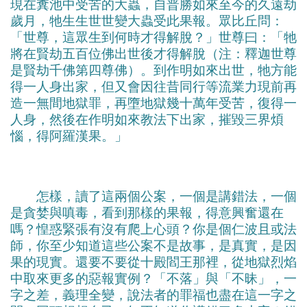
現在糞池中受苦的大蟲，自普勝如來至今的久遠劫
歲月，牠生生世世變大蟲受此果報。眾比丘問：
「世尊，這眾生到何時才得解脫？」世尊曰：「牠
將在賢劫五百位佛出世後才得解脫（注：釋迦世尊
是賢劫千佛第四尊佛）。到作明如來出世，牠方能
得一人身出家，但又會因往昔同行等流業力現前再
造一無間地獄罪，再墮地獄幾十萬年受苦，復得一
人身，然後在作明如來教法下出家，摧毀三界煩
惱，得阿羅漢果。」
怎樣，讀了這兩個公案，一個是講錯法，一個
是貪婪與嗔毒，看到那樣的果報，得意興奮還在
嗎？惶惑緊張有沒有爬上心頭？你是個仁波且或法
師，你至少知道這些公案不是故事，是真實，是因
果的現實。還要不要從十殿閻王那裡，從地獄烈焰
中取來更多的惡報實例？「不落」與「不昧」，一
字之差，義理全變，說法者的罪福也盡在這一字之