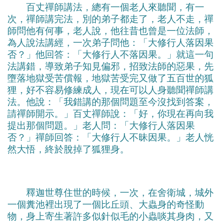
百丈禪師講法，總有一個老人來聽聞，有一
次，禪師講完法，別的弟子都走了，老人不走，禪
師問他有何事，老人說，他往昔也曾是一位法師，
為人說法講經，一次弟子問他：「大修行人落因果
否？」他回答：「大修行人不落因果。」就這一句
法講錯，導致弟子知見偏邪，招致法師的惡果，先
墮落地獄受苦償報，地獄苦受完又做了五百世的狐
狸，好不容易修練成人，現在可以人身聽聞禪師講
法。他說：「我錯講的那個問題至今沒找到答案，
請禪師開示。」百丈禪師說：「好，你現在再向我
提出那個問題。」老人問：「大修行人落因果
否？」禪師回答：「大修行人不昧因果。」老人恍
然大悟，終於脫掉了狐狸身。
釋迦世尊住世的時候，一次，在舍衛城，城外
一個糞池裡出現了一個比丘頭、大蟲身的奇怪動
物，身上寄生著許多似針似毛的小蟲啖其身肉，又