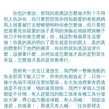
你也許會說：那我到底應該怎麼做才對？不用
別人告訴你，你只要想想當你得知親愛的爸爸媽媽
馬上就要被打去變豬變狗時你會怎麼做，你只要想
想當看見你親愛的孩子柔弱的身軀在地獄裡挨鞭子
挨刀子時你會怎麼做，你，就該對每個眾生這麼
做！你真的真的明白了眾生就是你的親人，真的真
的體會到了他們的痛苦，你自然就知道該追求什
麼，該摒棄什麼，自然知道怎麼做才真的是對眾生
有益，怎麼做才真的是依教奉行。
曾經有一次去江邊放生，我們將一整條漁船的
魚全部買下駛入江中，所有的魚都放走了，只有一
條小魚搞不清狀況害怕緊張，在大魚池裡東奔西逃
就是不肯出來，牠的速度很快，我們十來個人怎樣
都捉不住牠，有人趕緊找到船工借來各種工具分發
給大家，齊心協力圍追堵截，有人高喊：「我從這
邊趕，你接著！」那邊又有人喊：「往你那裡去