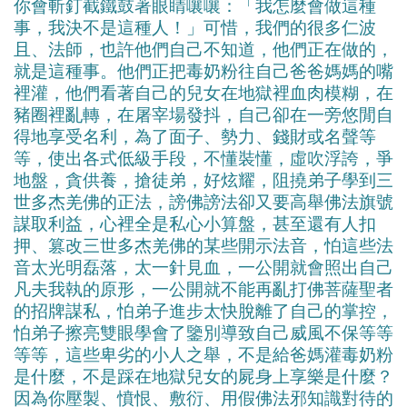
你會斬釘截鐵鼓著眼睛嚷嚷：「我怎麼會做這種
事，我決不是這種人！」可惜，我們的很多仁波
且、法師，也許他們自己不知道，他們正在做的，
就是這種事。他們正把毒奶粉往自己爸爸媽媽的嘴
裡灌，他們看著自己的兒女在地獄裡血肉模糊，在
豬圈裡亂轉，在屠宰場發抖，自己卻在一旁悠閒自
得地享受名利，為了面子、勢力、錢財或名聲等
等，使出各式低級手段，不懂裝懂，虛吹浮誇，爭
地盤，貪供養，搶徒弟，好炫耀，阻撓弟子學到三
世多杰羌佛的正法，謗佛謗法卻又要高舉佛法旗號
謀取利益，心裡全是私心小算盤，甚至還有人扣
押、篡改三世多杰羌佛的某些開示法音，怕這些法
音太光明磊落，太一針見血，一公開就會照出自己
凡夫我執的原形，一公開就不能再亂打佛菩薩聖者
的招牌謀私，怕弟子進步太快脫離了自己的掌控，
怕弟子擦亮雙眼學會了鑒別導致自己威風不保等等
等等，這些卑劣的小人之舉，不是給爸媽灌毒奶粉
是什麼，不是踩在地獄兒女的屍身上享樂是什麼？
因為你壓製、憤恨、敷衍、用假佛法邪知識對待的