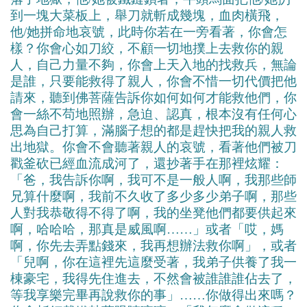
到一塊大菜板上，舉刀就斬成幾塊，血肉橫飛，
他/她拼命地哀號，此時你若在一旁看著，你會怎
樣？你會心如刀絞，不顧一切地撲上去救你的親
人，自己力量不夠，你會上天入地的找救兵，無論
是誰，只要能救得了親人，你會不惜一切代價把他
請來，聽到佛菩薩告訴你如何如何才能救他們，你
會一絲不苟地照辦，急迫、認真，根本沒有任何心
思為自己打算，滿腦子想的都是趕快把我的親人救
出地獄。你會不會聽著親人的哀號，看著他們被刀
戳釜砍已經血流成河了，還抄著手在那裡炫耀：
「爸，我告訴你啊，我可不是一般人啊，我那些師
兄算什麼啊，我前不久收了多少多少弟子啊，那些
人對我恭敬得不得了啊，我的坐凳他們都要供起來
啊，哈哈哈，那真是威風啊……」或者「哎，媽
啊，你先去弄點錢來，我再想辦法救你啊」，或者
「兒啊，你在這裡先這麼受著，我弟子供養了我一
棟豪宅，我得先住進去，不然會被誰誰誰佔去了，
等我享樂完畢再說救你的事」……你做得出來嗎？