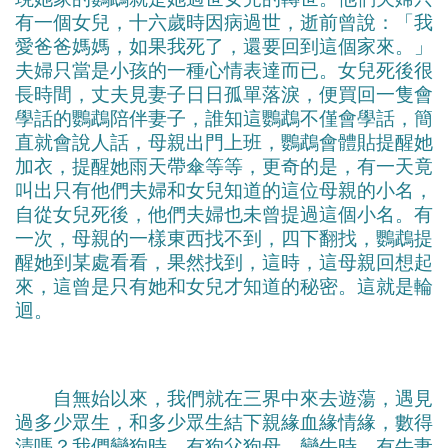
有一個女兒，十六歲時因病過世，逝前曾說：「我
愛爸爸媽媽，如果我死了，還要回到這個家來。」
夫婦只當是小孩的一種心情表達而已。女兒死後很
長時間，丈夫見妻子日日孤單落淚，便買回一隻會
學話的鸚鵡陪伴妻子，誰知這鸚鵡不僅會學話，簡
直就會說人話，母親出門上班，鸚鵡會體貼提醒她
加衣，提醒她雨天帶傘等等，更奇的是，有一天竟
叫出只有他們夫婦和女兒知道的這位母親的小名，
自從女兒死後，他們夫婦也未曾提過這個小名。有
一次，母親的一樣東西找不到，四下翻找，鸚鵡提
醒她到某處看看，果然找到，這時，這母親回想起
來，這曾是只有她和女兒才知道的秘密。這就是輪
迴。
自無始以來，我們就在三界中來去遊蕩，遇見
過多少眾生，和多少眾生結下親緣血緣情緣，數得
清嗎？我們變狗時，有狗父狗母，變牛時，有牛妻