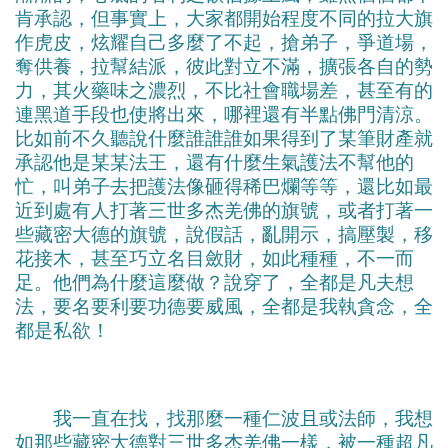
肯承認，但事實上，大家都開始程度不同的拉大旗
作虎皮，炫耀自己多麼了不起，搶弟子，爭道場，
奪供養，拉幫結派，彼此對立不滿，擴張各自的勢
力，其火藥味之濃烈，不比社會職場差，甚至有的
連黑道手段也使將出來，哪裡還有半點佛門清涼。
比如前不久聽說什麼誰誰誰如果得到了某筆財產就
承認他是某某法王，還有什麼生氣護法不幫他的
忙，叫弟子去把護法像砸得稀巴爛等等，還比如最
近到處有人打著三世多杰羌佛的旗號，或者打著一
些藏密大德的旗號，說假話，亂開示，搞壓製，移
花接木，甚至巧立名目斂財，如此種種，不一而
足。他們為什麼這麼做？說穿了，全都是凡夫想
法，要名要利要功德要威風，全都是我執貪念，全
都是私欲！
我一直在找，找那麼一種仁波且或法師，我想
如那些藏密大德對三世多杰羌佛一樣，被一種超凡