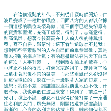
在這個混亂的年代，不知從什麼時候開始，仁
波且變成了一種世俗職位，四面八方的人都以佔據
一個這樣的職位為榮為傲，這三個字已經失卻原有
的寶貴和聖潔，充滿了虛榮。得到了，志滿意得，
趾高氣昂，想著今後高高在上人前人後的擁戴供
養，喜不自勝，還暗忖：這下看誰還敢瞧不起我！
想到那些平素敵對的人在自己面前畢恭畢敬，真是
難以抑制的揚眉吐氣；有的想盡辦法召告天下自己
的這次「人事升遷」，一想到親友臉上的驚喜，心
中就止不住的得意，好像光宗耀祖了，連睡著了臉
上還掛著忍俊不禁的微笑。而那些垂涎已久卻沒得
到這個職位的，躲在一旁一邊數著人家的短處，一
邊想：我也不差，誰誰誰說過我前世地位不低，什
麼時候，我也弄個仁波且來當！得到了，前途一片
光明，嘴上不說，卻忍不住覺得好像打開了一扇通
往名利的大門，風光無限，剛開始還算謙虛謹慎，
漸漸的，心底的名利之欲佔據上風，雖然個個都不