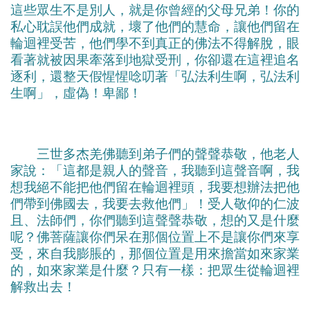
這些眾生不是別人，就是你曾經的父母兄弟！你的
私心耽誤他們成就，壞了他們的慧命，讓他們留在
輪迴裡受苦，他們學不到真正的佛法不得解脫，眼
看著就被因果牽落到地獄受刑，你卻還在這裡追名
逐利，還整天假惺惺唸叨著「弘法利生啊，弘法利
生啊」，虛偽！卑鄙！
三世多杰羌佛聽到弟子們的聲聲恭敬，他老人
家說：「這都是親人的聲音，我聽到這聲音啊，我
想我絕不能把他們留在輪迴裡頭，我要想辦法把他
們帶到佛國去，我要去救他們」！受人敬仰的仁波
且、法師們，你們聽到這聲聲恭敬，想的又是什麼
呢？佛菩薩讓你們呆在那個位置上不是讓你們來享
受，來自我膨脹的，那個位置是用來擔當如來家業
的，如來家業是什麼？只有一樣：把眾生從輪迴裡
解救出去！